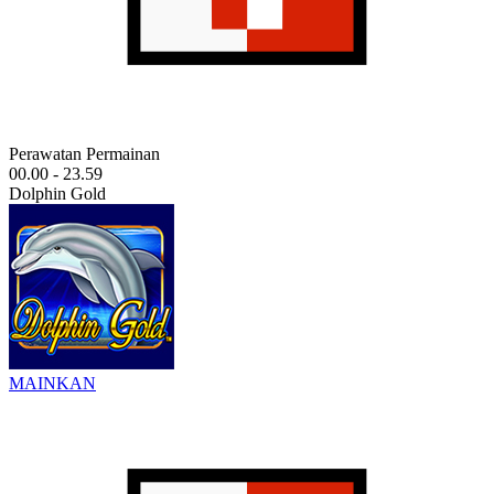
Perawatan Permainan
00.00 - 23.59
Dolphin Gold
MAINKAN