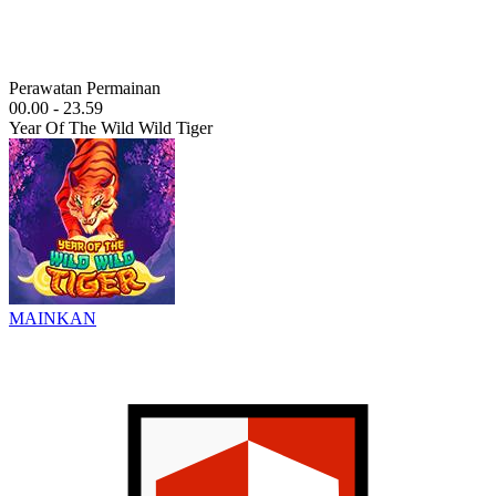
Perawatan Permainan
00.00 - 23.59
Year Of The Wild Wild Tiger
MAINKAN