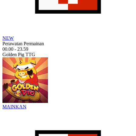
NEW
Perawatan Permainan
00.00 - 23.59
Golden Pig TTG
MAINKAN