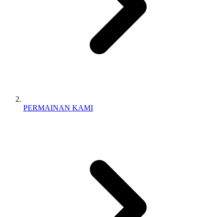
PERMAINAN KAMI