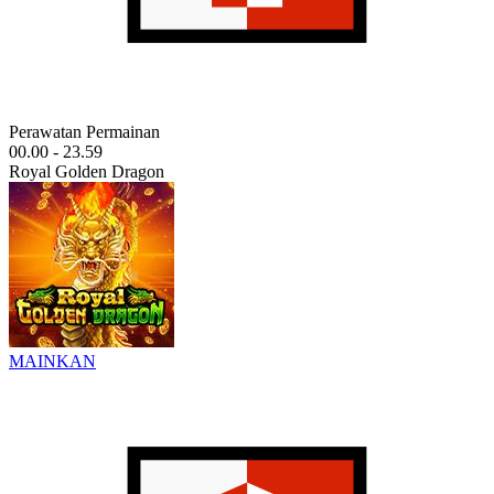
Perawatan Permainan
00.00 - 23.59
Royal Golden Dragon
MAINKAN