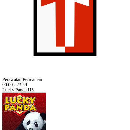
Perawatan Permainan
00.00 - 23.59
Lucky Panda H5