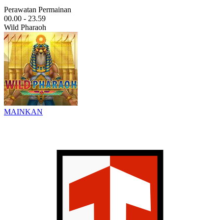
Perawatan Permainan
00.00 - 23.59
Wild Pharaoh
MAINKAN