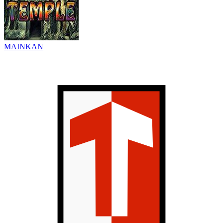
MAINKAN