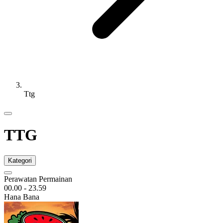
Ttg
TTG
Kategori
Perawatan Permainan
00.00 - 23.59
Hana Bana