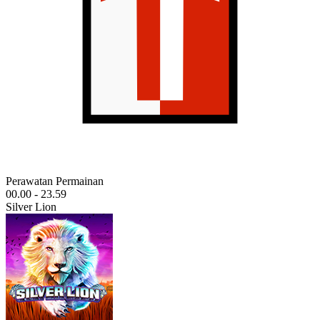
Perawatan Permainan
00.00 - 23.59
Silver Lion