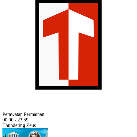
Perawatan Permainan
00.00 - 23.59
Thundering Zeus