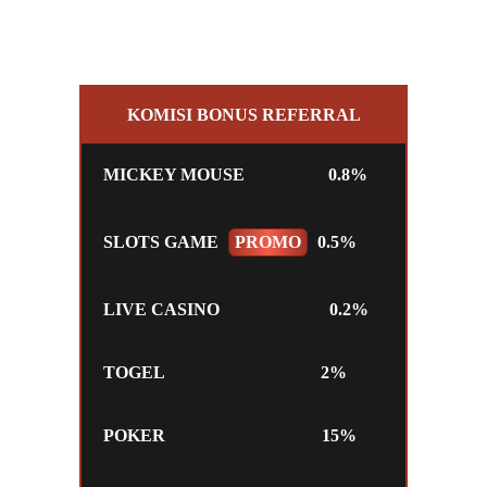
Referral system dari Dewacasino tidak dipungut biaya apapun.
Hanya dengan modal online saja, setelah itu Anda tinggal mengecek keuntungan
Anda yang dapat dilihat secara online kapan pun dan dimanapun.
REGISTER sekarang juga & REFERENSIKAN Link REFERRAL Anda.
KOMISI BONUS REFERRAL
MICKEY MOUSE
0.8%
SLOTS GAME
PROMO
0.5%
LIVE CASINO
0.2%
TOGEL
2%
POKER
15%