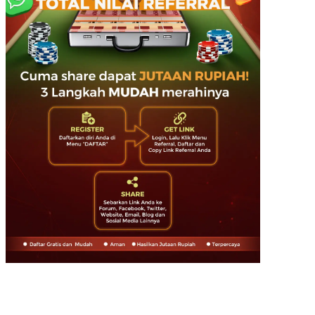
Dewacasino mengadakan program Referral system untuk yang ingin mendapatkan
keuntungan hingga puluhan juta rupiah setiap minggunya