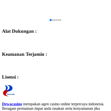
Alat Dukungan :
Keamanan Terjamin :
Lisensi :
Dewacasino
merupakan agen casino online terpercaya indonesia.
Beragam permainan dapat anda rasakan serta kenyamanan jika