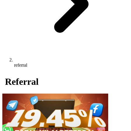
referral
Referral