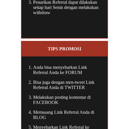
Penarikan Referral dapat dilakukan
setiap hari Senin dengan melakukan
withdraw
TIPS PROMOSI
Anda bisa menyebarkan Link
Referral Anda ke FORUM
Bisa juga dengan men-tweet Link
Referral Anda di TWITTER
Melakukan posting komentar di
FACEBOOK
Memasang Link Referral Anda di
BLOG
Menyebarkan Link Referral ke