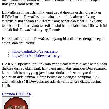
link yang kami sediakan.
Link alternatif haruslah link yang dapat dipercaya dan dipastikan
RESMI milik DewaCasino, maka dari itu link alternatif yang
tersedia disini adalah link Resmi yang benar dan tepat. Link yang
tersebar selain dari yang tersedia disini harap diabaikan. Dibawah ini
adalah link DewaCasino yang Resmi:
Berikut adalah Link DewaCasino yang bisa di akses dengan cepat,
aman, dan anti blokir:
https://csnlink.bio/dewacasino
https://shortku.id/dewacasino-go
HARAP Diperhatikan! link lain yang tidak tertera di atas harap tidak
diakses dan abaikan Link lain yang mengatasnamakan DewaCasino,
kami tidak bertanggung jawab atas tindakan kecurangan dan
penipuan didalamnya. Harap berhati-hati dengan penipuan. link
alternatif RESMI
DewaCasino
adalah yang tertera diatas. Terima
kasih.
Beranda
DAFTAR