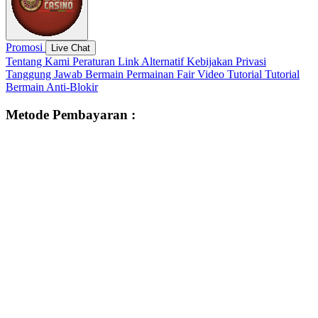
Promosi
Live Chat
Tentang Kami
Peraturan
Link Alternatif
Kebijakan Privasi
Tanggung Jawab Bermain
Permainan Fair
Video Tutorial
Tutorial
Bermain
Anti-Blokir
Metode Pembayaran :