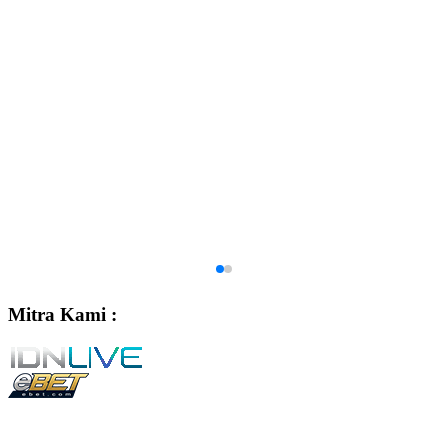
Mitra Kami :