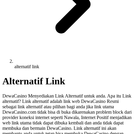
alternatif link
Alternatif Link
DewaCasino Menyediakan Link Alternatif untuk anda. Apa itu Link
alternatif? Link alternatif adalah link web DewaCasino Resmi
sebagai link alternatif atau pilihan bagi anda jika link utama
DewaCasino.com tidak bisa di buka dikarenakan problem block dari
provider koneksi internet seperti Nawala, Internet Positif menjadikan
web link utama tidak dapat dibuka kembali dan anda tidak dapat
membuka dan bermain DewaCasino. Link alternatif ini akan
membantu anda untuk tetap bisa membuka DewaCasino dengan