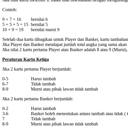
Contoh:
9 + 7 = 16
bernilai 6
5 + 5 + 5 = 15
bernilai 5
10 + 9 = 19
bernilai murni 9
Setelah dua kartu dibagikan untuk Player dan Banker, kartu tambaha
Jika Player dan Banker mendapat jumlah total angka yang sama akan d
Jika nilai 2 kartu pertama Player atau Banker adalah 8 atau 9 (Murni
Peraturan Kartu Ketiga
Jika 2 kartu pertama Player berjumlah:
0-5
Harus tambah
6-7
Tidak tambah
8-9
Murni atau pihak lawan tidak tambah
Jika 2 kartu pertama Banker berjumlah:
0-2
Harus tambah
3-6
Banker boleh menentukan antara tambah atau tidak ( t
7
Tidak tambah
8-9
Murni atau pihak lawan tidak tambah