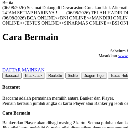
Berita
(06/08/2026)
Selamat Datang di Dewacasino Gunakan Link Alternatif
24JAM SETIAP HARINYA ! ..
(06/08/2026)
TELAH HADIR D
(06/08/2026)
BCA ONLINE<>BNI ONLINE<>MANDIRI ONLI
ONLINE<>JENIUS ONLINE<>SINARMAS ONLINE<>BSI O
Cara Bermain
Sebelum b
Masukkan
www.
DAFTAR
MAINKAN
Baccarat
BlackJack
Roulette
SicBo
Dragon Tiger
Texas Hol
Baccarat
Baccarat adalah permainan memilih antara Banker dan Player.
Pemain bertaruh jumlah angka di kartu Player atau Banker yg lebih de
Cara Bermain
Banker dan Player akan dibagi masing 2 kartu. Semua puluhan dan kart
Jika nilai kartu melebihi 9, maka nilai disesuaikan dengan mengurangi 