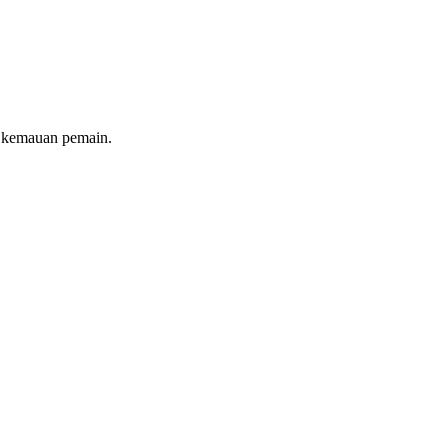
an kemauan pemain.