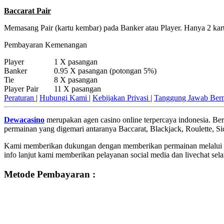
Baccarat Pair
Memasang Pair (kartu kembar) pada Banker atau Player. Hanya 2 kart
Pembayaran Kemenangan
Player
1 X pasangan
Banker
0.95 X pasangan (potongan 5%)
Tie
8 X pasangan
Player Pair
11 X pasangan
Peraturan
|
Hubungi Kami
|
Kebijakan Privasi
|
Tanggung Jawab Ber
Dewacasino
merupakan agen casino online terpercaya indonesia. Be
permainan yang digemari antaranya Baccarat, Blackjack, Roulette,
Kami memberikan dukungan dengan memberikan permainan melalui p
info lanjut kami memberikan pelayanan social media dan livechat s
Metode Pembayaran :