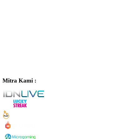
Mitra Kami :