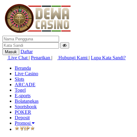
Daftar
Masuk
Live Chat
|
Penarikan
|
Hubungi Kami
|
Lupa Kata Sandi?
Beranda
Live Casino
Slots
ARCADE
Togel
E-sports
Bolatangkas
Sportsbook
POKER
Deposit
Promosi