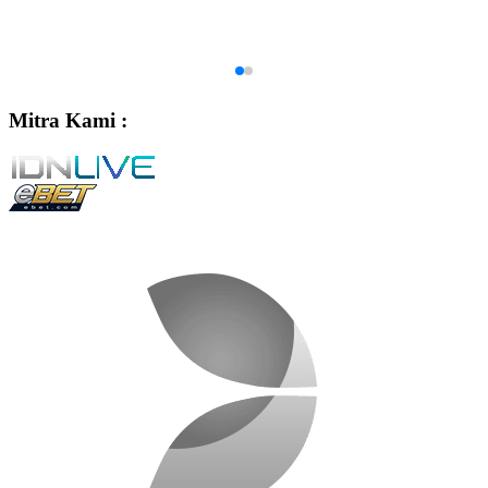
Mitra Kami :