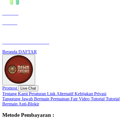
Get it for
Android
Panduan Instalasi Android
Beranda
DAFTAR
Promosi
Live Chat
Tentang Kami
Peraturan
Link Alternatif
Kebijakan Privasi
Tanggung Jawab Bermain
Permainan Fair
Video Tutorial
Tutorial
Bermain
Anti-Blokir
Metode Pembayaran :