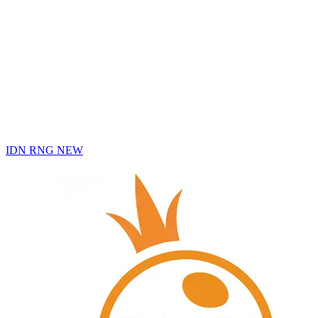
IDN RNG
NEW